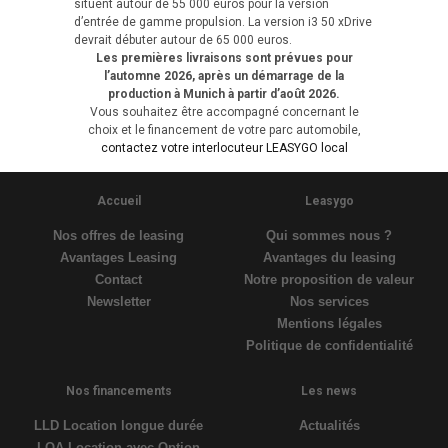
situent autour de 55 000 euros pour la version
d’entrée de gamme propulsion. La version i3 50 xDrive
devrait débuter autour de 65 000 euros.
Les premières livraisons sont prévues pour
l’automne 2026, après un démarrage de la
production à Munich à partir d’août 2026.
Vous souhaitez être accompagné concernant le
choix et le financement de votre parc automobile,
contactez votre interlocuteur LEASYGO local
Accueil
Leasygo
Nos offres de leasing
Qui sommes nous ?
Avantages Leasing
Avantages du leasing
Contact
Notre proposition de valeur
Newsletter
Nos services
Mentions légales
Politique de confidentialité
Nos financements
Les news
LLD Location longue durée
Actualités
LOA Location avec Option