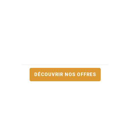
DÉCOUVRIR NOS OFFRES
Recevez nos meilleures offres avant tout le monde !
Je suis
un(e):