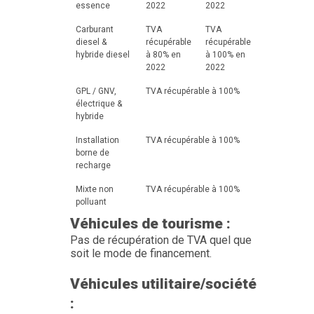
essence
2022
2022
Carburant
TVA
TVA
diesel &
récupérable
récupérable
hybride diesel
à 80% en
à 100% en
2022
2022
GPL / GNV,
TVA récupérable à 100%
électrique &
hybride
Installation
TVA récupérable à 100%
borne de
recharge
Mixte non
TVA récupérable à 100%
polluant
Véhicules de tourisme :
Pas de récupération de TVA quel que
soit le mode de financement.
Véhicules utilitaire/société
: