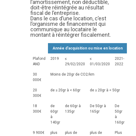
l’amortissement, non déductible,
doit-être réintégrée au résultat
fiscal de l’entreprise.
Dans le cas d’une location, c’est
l’organisme de financement qui
communique au locataire le
montant à réintégrer fiscalement.
Année d'acquisition ou mise en location
Plafond
2019
≤
≤
2021-
AND
29/02/2020
01/03/2020
2022
30
Moins de 20gr de CO2/km
000€
20
de ≥ 20gr à < 60gr
de ≥ 20gr à < 50gr
300€
18
de
de 60gr à
De 50gr à
De
300€
60gr
135gr
165gr
50gr
à
à
140gr
160gr
9 900€
plus
plus de
plus de
Plus