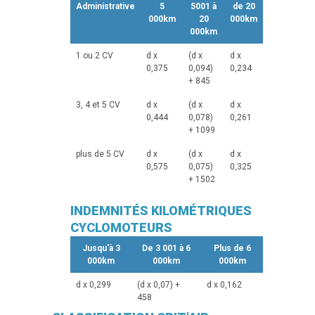
Administrative
5
5001 à
de 20
000km
20
000km
000km
1 ou 2 CV
d x
(d x
d x
0,375
0,094)
0,234
+ 845
3, 4 et 5 CV
d x
(d x
d x
0,444
0,078)
0,261
+ 1099
plus de 5 CV
d x
(d x
d x
0,575
0,075)
0,325
+ 1502
INDEMNITÉS KILOMÉTRIQUES
CYCLOMOTEURS
Jusqu'à 3
De 3 001 à 6
Plus de 6
000km
000km
000km
d x 0,299
(d x 0,07) +
d x 0,162
458