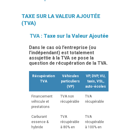
TAXE SUR LA VALEUR AJOUTÉE
(TVA)
TVA :
Taxe sur la Valeur Ajoutée
Dans le cas où l’entreprise (ou
l’indépendant) est totalement
assujettie à la TVA se pose la
question de récupération de la TVA.
Récupération
Véhicules
VP, DVP, VU,
TVA
particuliers
taxis, VSL,
(VP)
auto-écoles
Financement
TVA non
TVA
véhicule et
récupérable
récupérable
prestations
Carburant
TVA
TVA
essence &
récupérable
récupérable
hybride
à 80% en
à 100% en