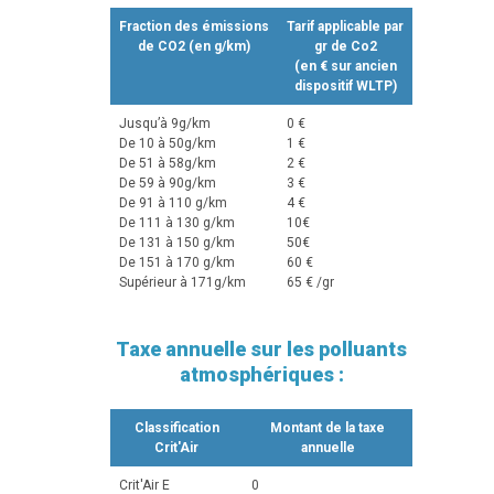
Fraction des émissions
Tarif applicable par
de CO2 (en g/km)
gr de Co2
(en € sur ancien
dispositif WLTP)
Jusqu’à 9g/km
0 €
De 10 à 50g/km
1 €
De 51 à 58g/km
2 €
De 59 à 90g/km
3 €
De 91 à 110 g/km
4 €
De 111 à 130 g/km
10€
De 131 à 150 g/km
50€
De 151 à 170 g/km
60 €
Supérieur à 171g/km
65 € /gr
Taxe annuelle sur les polluants
atmosphériques :
Classification
Montant de la taxe
Crit'Air
annuelle
Crit'Air E
0