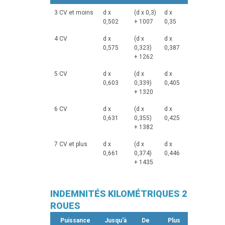
3 CV et moins
d x
(d x 0,3)
d x
0,502
+ 1007
0,35
4 CV
d x
(d x
d x
0,575
0,323)
0,387
+ 1262
5 CV
d x
(d x
d x
0,603
0,339)
0,405
+ 1320
6 CV
d x
(d x
d x
0,631
0,355)
0,425
+ 1382
7 CV et plus
d x
(d x
d x
0,661
0,374)
0,446
+ 1435
INDEMNITÉS KILOMÉTRIQUES 2
ROUES
Puissance
Jusqu'à
De
Plus