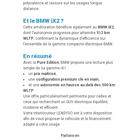
polyvalence et rassure sur les usages longue
distance.
Et le BMW iX2 ?
Cette amélioration bénéficie également au
BMW iX2
,
dont l’autonomie progresse pour atteindre
512 km
WLTP
, confirmant la dynamique d’efficience sur
l’ensemble de la gamme compacte électrique BMW.
En résumé
Avec la
Pure Edition
, BMW propose une lecture plus
simple de sa gamme iX1 :
un
prix maîtrisé
,
une
configuration premium clé en main
,
et une
autonomie en hausse au‑delà des 500 km
WLTP
.
Une offre particulièrement pertinente pour celles et
ceux qui recherchent un SUV électrique équilibré,
moderne et efficient.
Votre interlocuteur LEASYGO est à votre disposition
afin de vous proposer le véhicule et le financement
adapté à votre usage.
Parlons-en