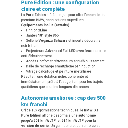
Pure Edition : une configuration
claire et complète
La
Pure Edition
a été conçue pour offrir l’essentiel du
premium BMW, sans options superflues.
Équipements inclus (extraits)
Finition
xLine
Jantes 18”
style 865
Sellerie
Veganza Schwarz
et inserts décoratifs
noir brillant
Projecteurs
Advanced Full LED
avec feux de route
anti‑éblouissement
Accès Confort et rétroviseurs anti‑éblouissement
Dalle de recharge smartphone par induction
Vitrage calorifuge et
peinture métallisée
Résultat : une dotation riche, cohérente et
immédiatement prête à l’usage, tant pour les trajets
quotidiens que pour les longues distances.
Autonomie améliorée : cap des 500
km franchi
Grâce aux optimisations techniques, le
BMW iX1
Pure Edition
affiche désormais une
autonomie
jusqu’à 501 km WLTP
, et
514 km WLTP pour la
version de série
. Un gain concret qui renforce sa