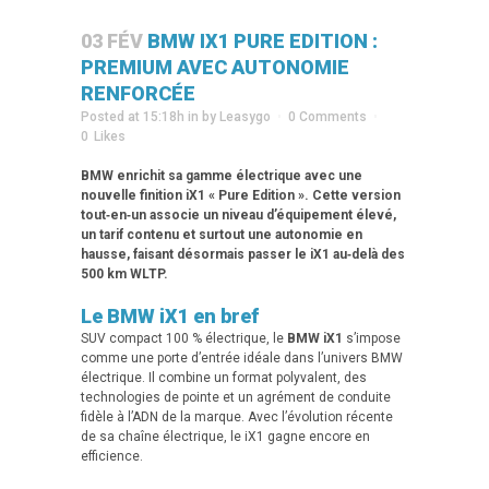
03 FÉV
BMW IX1 PURE EDITION :
PREMIUM AVEC AUTONOMIE
RENFORCÉE
Posted at 15:18h
in
by
Leasygo
0 Comments
0
Likes
BMW enrichit sa gamme électrique avec une
nouvelle finition iX1 « Pure Edition ». Cette version
tout‑en‑un associe un niveau d’équipement élevé,
un tarif contenu et surtout une autonomie en
hausse, faisant désormais passer le iX1 au‑delà des
500 km WLTP.
Le BMW iX1 en bref
SUV compact 100 % électrique, le
BMW iX1
s’impose
comme une porte d’entrée idéale dans l’univers BMW
électrique. Il combine un format polyvalent, des
technologies de pointe et un agrément de conduite
fidèle à l’ADN de la marque. Avec l’évolution récente
de sa chaîne électrique, le iX1 gagne encore en
efficience.