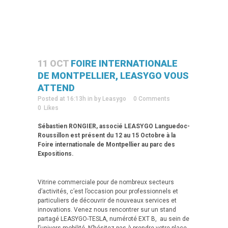
11 OCT
FOIRE INTERNATIONALE
DE MONTPELLIER, LEASYGO VOUS
ATTEND
Posted at 16:13h
in
by
Leasygo
0 Comments
0
Likes
Sébastien RONGIER, associé LEASYGO Languedoc-
Roussillon est présent du 12 au 15 Octobre à la
Foire internationale de Montpellier au parc des
Expositions.
Vitrine commerciale pour de nombreux secteurs
d’activités, c’est l’occasion pour professionnels et
particuliers de découvrir de nouveaux services et
innovations. Venez nous rencontrer sur un stand
partagé LEASYGO-TESLA, numéroté EXT B, au sein de