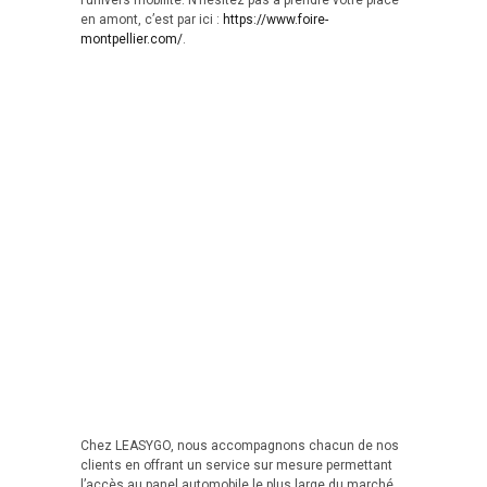
l’univers mobilité. N’hésitez pas à prendre votre place
en amont, c’est par ici :
https://www.foire-
montpellier.com/
.
Chez LEASYGO, nous accompagnons chacun de nos
clients en offrant un service sur mesure permettant
l’accès au panel automobile le plus large du marché,