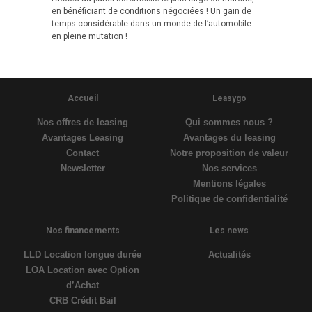
en bénéficiant de conditions négociées ! Un gain de
temps considérable dans un monde de l’automobile
en pleine mutation !
Accueil
Leasygo
Nos offres de leasing
Qui sommes nous ?
Avantages Leasing
Avantages du leasing
Contact
Notre proposition de valeur
Newsletter
Nos services
Mentions légales
Politique de confidentialité
Nos financements
Les news
LLD Location longue durée
Actualités
LOA Location avec Option
d’Achat
CRB Crédit Bail