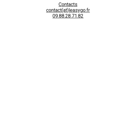
Contacts
contact(at)leasygo.fr
09.88.28.71.82