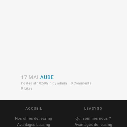
17 MAI
AUBE
Posted at 10:50h
in
by
admin
0 Comments
0
Likes
ACCUEIL
LEASYGO
Nos offres de leasing
Qui sommes nous ?
Avantages Leasing
Avantages du leasing