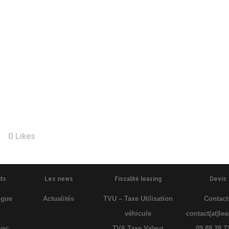
0
Likes
ts
Les news
Fiscalité leasing
Devis
ngue
Actualités
TVU – Taxe Utilisation
Contact
véhicule
contact(at)lea
vec
TVA Taxe Valeur
09.88.28.7