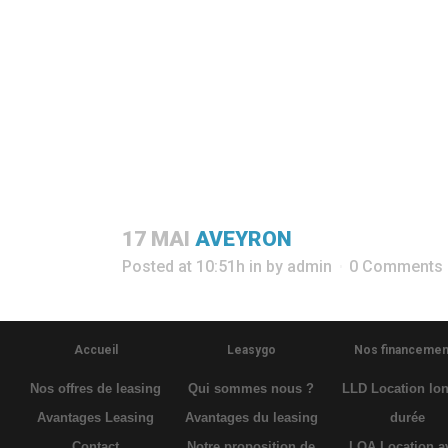
17 MAI
AVEYRON
Posted at 10:51h
in
by
admin
0 Comments
Accueil
Leasygo
Nos financemen
Nos offres de leasing
Qui sommes nous ?
LLD Location lo
Avantages Leasing
Avantages du leasing
durée
Contact
Notre proposition de
LOA Location a