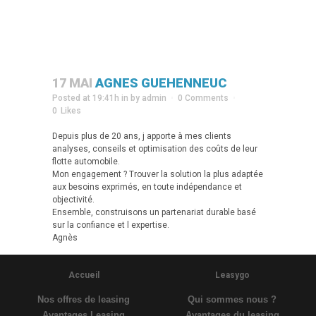
17 MAI
AGNES GUEHENNEUC
Posted at 19:41h
in
by
admin
0 Comments
0
Likes
Depuis plus de 20 ans, j apporte à mes clients
analyses, conseils et optimisation des coûts de leur
flotte automobile.
Mon engagement ? Trouver la solution la plus adaptée
aux besoins exprimés, en toute indépendance et
objectivité.
Ensemble, construisons un partenariat durable basé
sur la confiance et l expertise.
Agnès
Accueil
Leasygo
Nos offres de leasing
Qui sommes nous ?
Avantages Leasing
Avantages du leasing