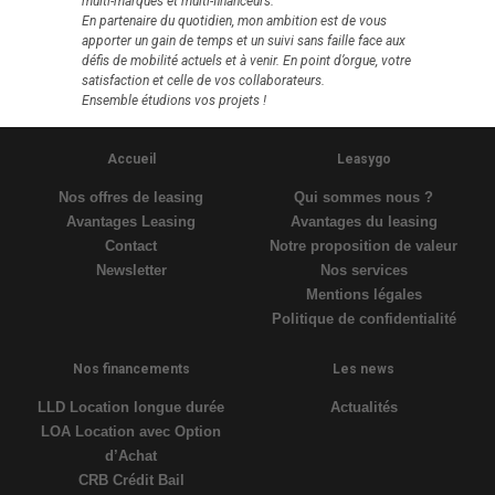
multi-marques et multi-financeurs.
En partenaire du quotidien, mon ambition est de vous
apporter un gain de temps et un suivi sans faille face aux
défis de mobilité actuels et à venir. En point d’orgue, votre
satisfaction et celle de vos collaborateurs.
Ensemble étudions vos projets !
Accueil
Leasygo
Nos offres de leasing
Qui sommes nous ?
Avantages Leasing
Avantages du leasing
Contact
Notre proposition de valeur
Newsletter
Nos services
Mentions légales
Politique de confidentialité
Nos financements
Les news
LLD Location longue durée
Actualités
LOA Location avec Option
d’Achat
CRB Crédit Bail