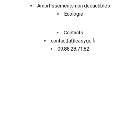
Amortissements non déductibles
Écologie
Contacts
contact(at)leasygo.fr
09.88.28.71.82