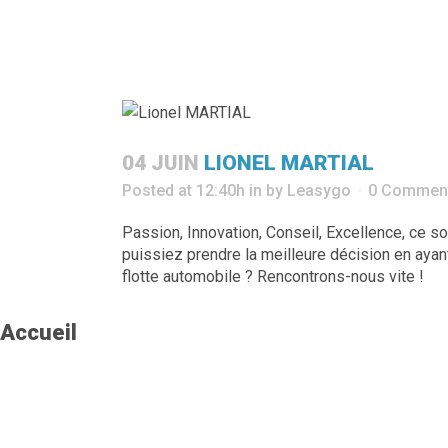
04 JUIN
LIONEL MARTIAL
Posted at 12:40h
in
by
Leasygo
0 Commen
Passion, Innovation, Conseil, Excellence, ce s
puissiez prendre la meilleure décision en ayan
flotte automobile ? Rencontrons-nous vite !
Accueil