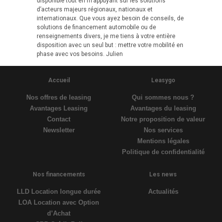
disponible tout en m’appuyant sur les solutions
d’acteurs majeurs régionaux, nationaux et
internationaux. Que vous ayez besoin de conseils, de
solutions de financement automobile ou de
renseignements divers, je me tiens à votre entière
disposition avec un seul but : mettre votre mobilité en
phase avec vos besoins. Julien
Accueil
Leasygo
Nos offres de leasing
Qui sommes nous ?
Avantages Leasing
Avantages du leasing
Contact
Notre proposition de valeur
Newsletter
Nos services
Mentions légales
Politique de confidentialité
Nos financements
Les news
LLD Location longue durée
Actualités
LOA Location avec Option
d’Achat