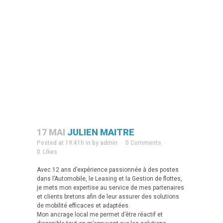
17 MAI
JULIEN MAITRE
Posted at 19:41h
in
by
admin
0 Comments
0
Likes
Avec 12 ans d’expérience passionnée à des postes
dans l’Automobile, le Leasing et la Gestion de flottes,
je mets mon expertise au service de mes partenaires
et clients bretons afin de leur assurer des solutions
de mobilité efficaces et adaptées.
Mon ancrage local me permet d’être réactif et