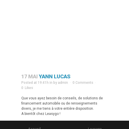
17 MAI
YANN LUCAS
Posted at 19:41h
in
by
admin
0 Comments
0
Likes
Que vous ayez besoin de conseils, de solutions de
financement automobile ou de renseignements
divers, je me tiens à votre entière disposition.
A bientôt chez Leasygo !
Accueil
Leasygo