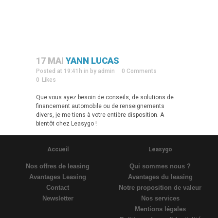
17 MAI
YANN LUCAS
Posted at 19:41h
in
by
admin
0 Comments
0
Likes
Que vous ayez besoin de conseils, de solutions de
financement automobile ou de renseignements
divers, je me tiens à votre entière disposition. A
bientôt chez Leasygo !
Accueil
Leasygo
Nos offres de leasing
Qui sommes nous ?
Avantages Leasing
Avantages du leasing
Contact
Notre proposition de valeur
Newsletter
Nos services
Mentions légales