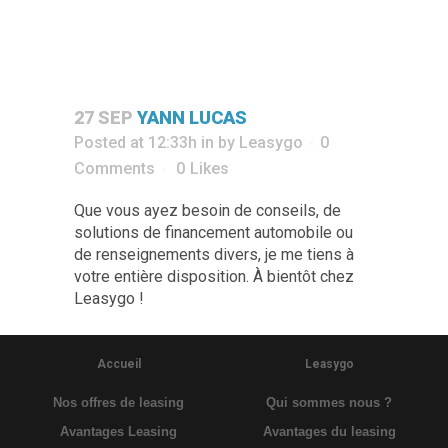
27 SEP
YANN LUCAS
Posted at 12:33h
in
by
Leasygo
0
Comments
0
Likes
Que vous ayez besoin de conseils, de
solutions de financement automobile ou
de renseignements divers, je me tiens à
votre entière disposition. À bientôt chez
Leasygo !
Accueil
Leasygo
Nos offres de leasing
Qui sommes nous ?
Avantages Leasing
Avantages du leasing