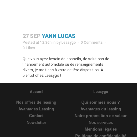
27 SEP
YANN LUCAS
Posted at 12:36h
in
by
Leasygo
0 Comments
0
Likes
Que vous ayez besoin de conseils, de solutions de
financement automobile ou de renseignements
divers, je me tiens à votre entière disposition. À
bientôt chez Leasygo !
Accueil
Leasygo
Nos offres de leasing
Qui sommes nous ?
Avantages Leasing
Avantages du leasing
Contact
Notre proposition de valeur
Newsletter
Nos services
Mentions légales
Politique de confidentialité