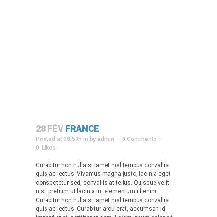
28 FÉV
FRANCE
Posted at 08:53h
in
by
admin
0 Comments
0
Likes
Curabitur non nulla sit amet nisl tempus convallis
quis ac lectus. Vivamus magna justo, lacinia eget
consectetur sed, convallis at tellus. Quisque velit
nisi, pretium ut lacinia in, elementum id enim.
Curabitur non nulla sit amet nisl tempus convallis
quis ac lectus. Curabitur arcu erat, accumsan id