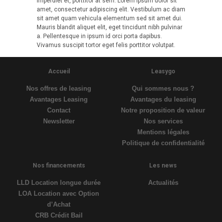
imperdiet et, porttitor at sem. Lorem ipsum dolor sit
amet, consectetur adipiscing elit. Vestibulum ac diam
sit amet quam vehicula elementum sed sit amet dui.
Mauris blandit aliquet elit, eget tincidunt nibh pulvinar
a. Pellentesque in ipsum id orci porta dapibus.
Vivamus suscipit tortor eget felis porttitor volutpat.
Accueil
Leasygo
Nos offres de leasing
Qui sommes nous ?
Avantages Leasing
Avantages du leasing
Contact
Notre proposition de valeur
Newsletter
Nos services
Mentions légales
Politique de confidentialité
Nos financements
Les news
LLD Location longue durée
Actualités
LOA Location avec Option
d’Achat
CRB Crédit Bail