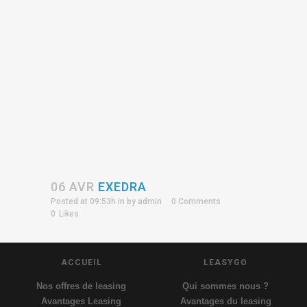
06 AVR
EXEDRA
Posted at 09:53h
in
by
admin
0 Comments
0
Likes
ACCUEIL
LEASYGO
Nos offres de leasing
Qui sommes nous ?
Avantages Leasing
Avantages du leasing