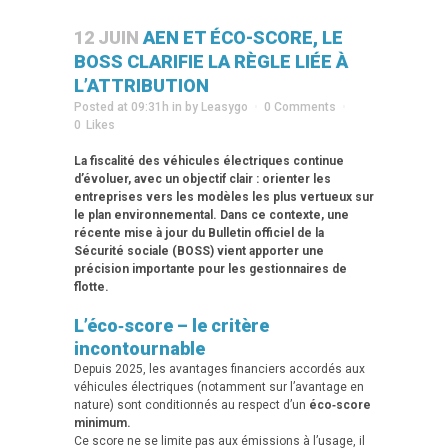
12 JUIN
AEN ET ÉCO-SCORE, LE
BOSS CLARIFIE LA RÈGLE LIÉE À
L’ATTRIBUTION
Posted at 09:31h
in
by
Leasygo
0 Comments
0
Likes
La fiscalité des véhicules électriques continue
d’évoluer, avec un objectif clair : orienter les
entreprises vers les modèles les plus vertueux sur
le plan environnemental.
Dans ce contexte, une
récente mise à jour du Bulletin officiel de la
Sécurité sociale (BOSS) vient apporter une
précision importante pour les gestionnaires de
flotte.
L’éco‑score – le critère
incontournable
Depuis 2025, les avantages financiers accordés aux
véhicules électriques (notamment sur l’avantage en
nature) sont conditionnés au respect d’un
éco‑score
minimum.
Ce score ne se limite pas aux émissions à l’usage, il