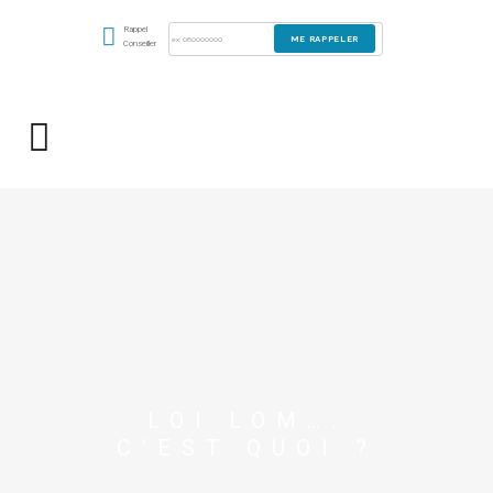
Rappel
Conseiller
LOI LOM….
C’EST QUOI ?