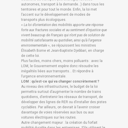
autonomes, transport à la demande…) dans tous les
territoires et pour tout le monde. Enfin, la loi met
l’accent sur le développement de modes de
transports plus écologiques.
«
La loi d’orientation des mobilités apporte une réponse
forte aux fractures sociales et au sentiment d’injustice que
vivent beaucoup de Français qui n’ont pas de solution de
mobilité satisfaisante au quotidien, ainsi qu’à l’urgence
environnementale
», se réjouissent les ministres
Élisabeth Borne et Jean-Baptiste Djebbari, en charge
de cette loi.
Plus faciles, moins chers, moins polluants : avec la
LOM, le Gouvernement espère donc résoudre les
inégalités liées aux transports… Et répondre à
l’urgence environnementale.
LOM : qu’est-ce qui va changer concrètement ?
Au niveau des infrastructures, le budget de la loi
permettra surtout d’augmenter le nombre de trains
quotidiens, d’entretenir les réseaux de transport, de
développer des lignes de RER ou d’installer des pistes
cyclables. Par ailleurs, on devrait à l’avenir croiser
davantage de voies réservées aux bus ou aux
voitures électriques sur les routes.
Autre changement majeur : la création du forfait
mobilité durable dans les entreprises. S’ils utilisent le