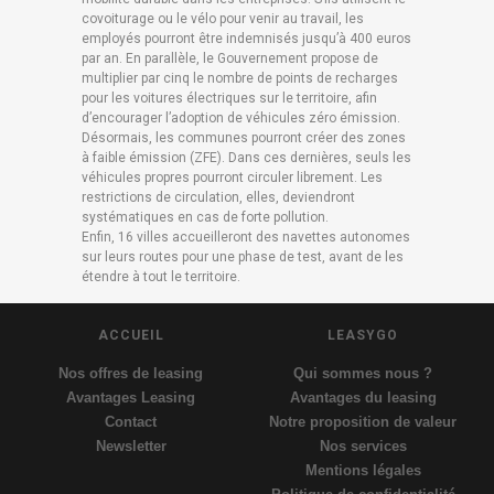
covoiturage ou le vélo pour venir au travail, les
employés pourront être indemnisés jusqu’à 400 euros
par an. En parallèle, le Gouvernement propose de
multiplier par cinq le nombre de points de recharges
pour les voitures électriques sur le territoire, afin
d’encourager l’adoption de véhicules zéro émission.
Désormais, les communes pourront créer des zones
à faible émission (ZFE). Dans ces dernières, seuls les
véhicules propres pourront circuler librement. Les
restrictions de circulation, elles, deviendront
systématiques en cas de forte pollution.
Enfin, 16 villes accueilleront des navettes autonomes
sur leurs routes pour une phase de test, avant de les
étendre à tout le territoire.
ACCUEIL
LEASYGO
Nos offres de leasing
Qui sommes nous ?
Avantages Leasing
Avantages du leasing
Contact
Notre proposition de valeur
Newsletter
Nos services
Mentions légales