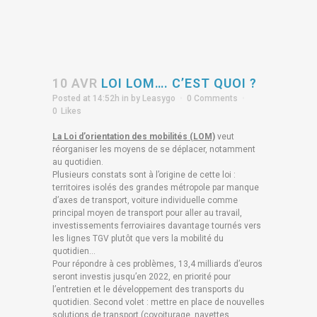
10 AVR
LOI LOM…. C’EST QUOI ?
Posted at 14:52h
in
by
Leasygo
0 Comments
0
Likes
La Loi d’orientation des mobilités (LOM)
veut
réorganiser les moyens de se déplacer, notamment
au quotidien.
Plusieurs constats sont à l’origine de cette loi :
territoires isolés des grandes métropole par manque
d’axes de transport, voiture individuelle comme
principal moyen de transport pour aller au travail,
investissements ferroviaires davantage tournés vers
les lignes TGV plutôt que vers la mobilité du
quotidien…
Pour répondre à ces problèmes, 13,4 milliards d’euros
seront investis jusqu’en 2022, en priorité pour
l’entretien et le développement des transports du
quotidien. Second volet : mettre en place de nouvelles
solutions de transport (covoiturage, navettes