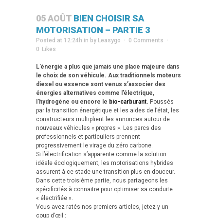
05 AOÛT
BIEN CHOISIR SA
MOTORISATION – PARTIE 3
Posted at 12:24h
in
by
Leasygo
0 Comments
0
Likes
L’énergie a plus que jamais une place majeure dans
le choix de son véhicule. Aux traditionnels moteurs
diesel ou essence sont venus s’associer des
énergies alternatives comme l’électrique,
l’hydrogène ou encore le
bio-carburant
.
Poussés
par la transition énergétique et les aides de l’état, les
constructeurs multiplient les annonces autour de
nouveaux véhicules « propres ». Les parcs des
professionnels et particuliers prennent
progressivement le virage du zéro carbone.
Si l’électrification s’apparente comme la solution
idéale écologiquement, les motorisations hybrides
assurent à ce stade une transition plus en douceur.
Dans cette troisième partie, nous partageons les
spécificités à connaitre pour optimiser sa conduite
« électrifiée ».
Vous avez ratés nos premiers articles, jetez-y un
coup d’œil :